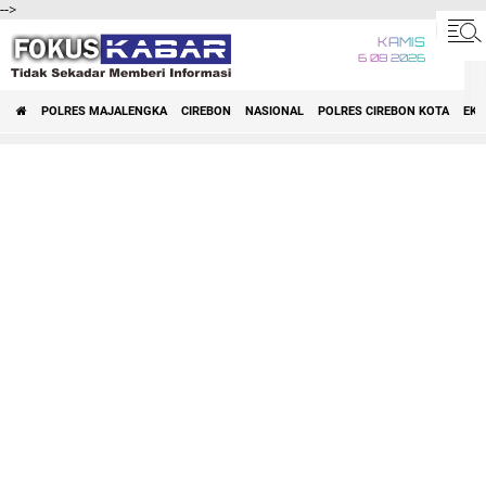
-->
KAMIS
6 08 2026
POLRES MAJALENGKA
CIREBON
NASIONAL
POLRES CIREBON KOTA
EK