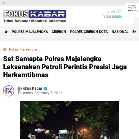
-->
JUM'AT
7 08 2026
POLRES MAJALENGKA
CIREBON
POLRES CIREBON KOTA
NASIONAL
EK
›
Polres Majalengka
Sat Samapta Polres Majalengka Laksanakan Patroli Perintis Presisi Jaga Harkamtibmas
Sat Samapta Polres Majalengka
Laksanakan Patroli Perintis Presisi Jaga
Harkamtibmas
Fokus Kabar
Thursday, February 5, 2026