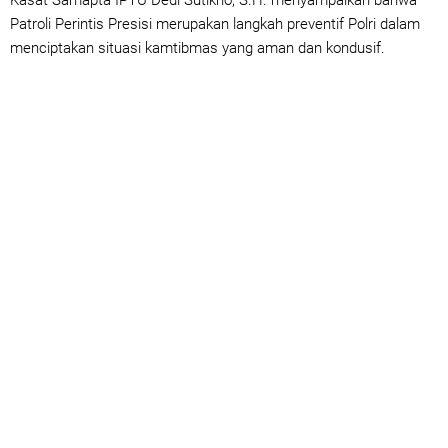
Kasat Samapta IPTU Dedi Sutikno, S.H. menyampaikan bahwa
Patroli Perintis Presisi merupakan langkah preventif Polri dalam
menciptakan situasi kamtibmas yang aman dan kondusif.