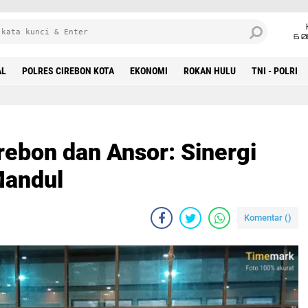
6 0
AL
POLRES CIREBON KOTA
EKONOMI
ROKAN HULU
TNI - POLRI
ebon dan Ansor: Sinergi
Mandul
Komentar (
)