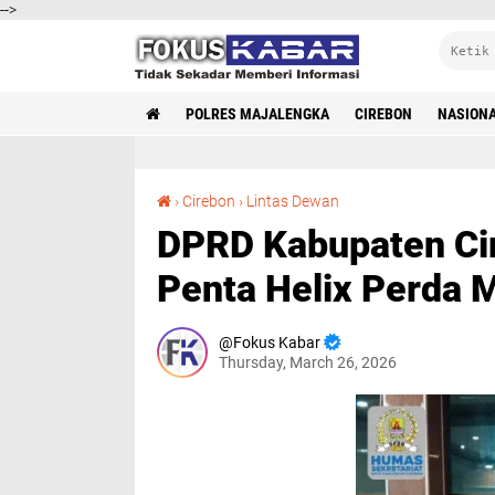
-->
POLRES MAJALENGKA
CIREBON
NASION
DPRD Kabupaten Cirebon dan Ansor: Sinergi Penta Helix Perda Mandul
›
Cirebon
›
Lintas Dewan
DPRD Kabupaten Cir
Penta Helix Perda 
Fokus Kabar
Thursday, March 26, 2026