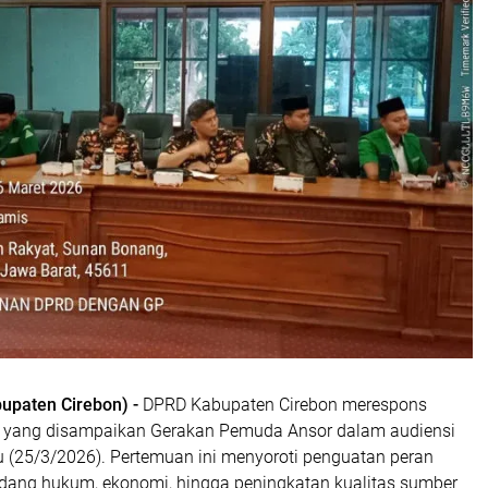
upaten Cirebon) -
DPRD Kabupaten Cirebon merespons
i yang disampaikan Gerakan Pemuda Ansor dalam audiensi
u (25/3/2026). Pertemuan ini menyoroti penguatan peran
ang hukum, ekonomi, hingga peningkatan kualitas sumber