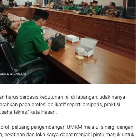
n harus berbasis kebutuhan riil di lapangan, tidak hanya
rahkan pada profesi aplikatif seperti arsiparis, praktisi
saha teknis,” kata Hasan.
enyoroti peluang pengembangan UMKM melalui sinergi dengan
a, pelatihan dan loka karya dapat menjadi pintu masuk untuk