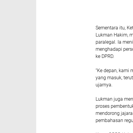
Sementara itu, K
Lukman Hakim, m
paralegal. Ia me
menghadapi perso
ke DPRD.
“Ke depan, kami 
yang masuk, teru
ujarnya.
Lukman juga mene
proses pembentuk
mendorong jajara
pembahasan regul