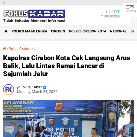
-->
JUM'AT
7 08 2026
POLRES MAJALENGKA
CIREBON
POLRES CIREBON KOTA
NASIONAL
EK
›
Polres Cirebon Kota
Kapolres Cirebon Kota Cek Langsung Arus Balik, Lalu Lintas Ramai Lancar di Sejumlah Jalur
Kapolres Cirebon Kota Cek Langsung Arus
Balik, Lalu Lintas Ramai Lancar di
Sejumlah Jalur
Fokus Kabar
Monday, March 23, 2026