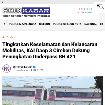
-->
MINGGU
9 08 2026
POLRES MAJALENGKA
CIREBON
POLRES CIREBON KOTA
NASIONAL
EK
›
Cirebon
Tingkatkan Keselamatan dan Kelancaran Mobilitas, KAI Daop 3 Cirebon Dukung Peningkatan Underpass BH 421
Tingkatkan Keselamatan dan Kelancaran
Mobilitas, KAI Daop 3 Cirebon Dukung
Peningkatan Underpass BH 421
Fokus Kabar
Thursday, April 30, 2026