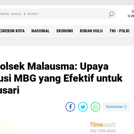
8 0
CIREBON KOTA
NASIONAL
EKONOMI
ROKAN HULU
TNI - POLRI
olsek Malausma: Upaya
usi MBG yang Efektif untuk
usari
Komentar (
)