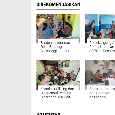
DIREKOMENDASIKAN
Bhabinkamtibmas
Polsek Ligung 
Desa Bonang
Pendistribusia
Sambangi Ibu-Ibu
SPPG di Desa A
Lewat Patroli Dialogis
Kapolsek Cikijing dan
Bhabinkamtibm
Cingambul Perkuat
dan Pegawai
Sinergitas TNI-Polri
Kelurahan,
Lewat Silaturahmi
Membangun Sin
Kamtibmas
untuk Keamana
Ketertiban
Masyarakat