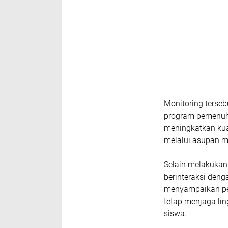
Monitoring terseb
program pemenuha
meningkatkan kua
melalui asupan m
Selain melakuka
berinteraksi deng
menyampaikan pes
tetap menjaga li
siswa.