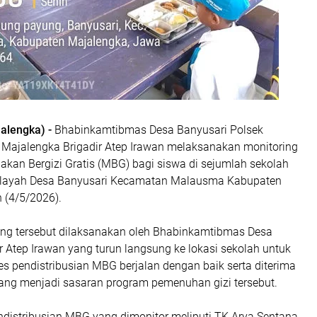
alengka) -
Bhabinkamtibmas Desa Banyusari Polsek
Majalengka Brigadir Atep Irawan melaksanakan monitoring
akan Bergizi Gratis (MBG) bagi siswa di sejumlah sekolah
wilayah Desa Banyusari Kecamatan Malausma Kabupaten
 (4/5/2026).
ing tersebut dilaksanakan oleh Bhabinkamtibmas Desa
r Atep Irawan yang turun langsung ke lokasi sekolah untuk
s pendistribusian MBG berjalan dengan baik serta diterima
yang menjadi sasaran program pemenuhan gizi tersebut.
ndistribusian MBG yang dimonitor meliputi TK Arya Sentana,