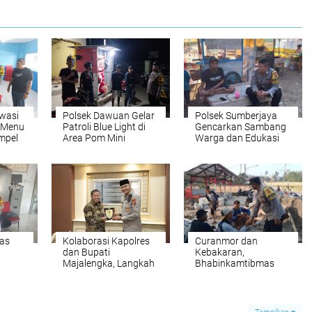
Awasi
Polsek Dawuan Gelar
Polsek Sumberjaya
n Menu
Patroli Blue Light di
Gencarkan Sambang
mpel
Area Pom Mini
Warga dan Edukasi
Harkamtibmas
as
Kolaborasi Kapolres
Curanmor dan
dan Bupati
Kebakaran,
Majalengka, Langkah
Bhabinkamtibmas
ergi
Bersama Menuju
Serukan Warga untuk
n dan
Pelayanan
Lebih Siaga
Masyarakat yang
Lebih Baik