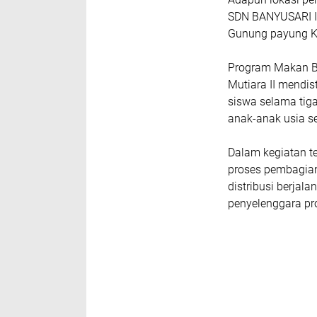
SDN BANYUSARI II
Gunung payung K
Program Makan Be
Mutiara II mendi
siswa selama tiga
anak-anak usia s
Dalam kegiatan t
proses pembagia
distribusi berjal
penyelenggara pr