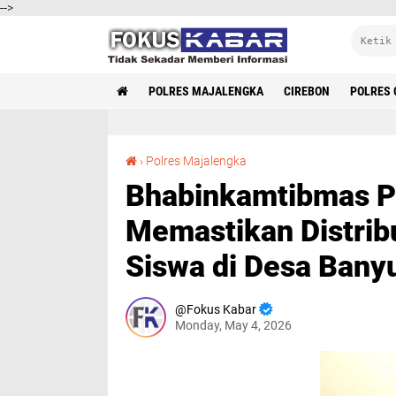
-->
POLRES MAJALENGKA
CIREBON
POLRES 
Bhabinkamtibmas Polsek Malausma: Upaya Memastikan Distribusi MBG yang Efektif untuk Siswa di Desa Banyusari
›
Polres Majalengka
Bhabinkamtibmas P
Memastikan Distrib
Siswa di Desa Bany
Fokus Kabar
Monday, May 4, 2026