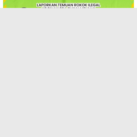
TERPOPULER
KAI Hadirkan InternHub, Solusi Praktis
Pengajuan Magang, PKL, dan Penelitian