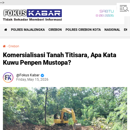
-->
SABTU
8 08 2026
POLRES MAJALENGKA
CIREBON
POLRES CIREBON KOTA
NASIONAL
EK
›
Cirebon
Komersialisasi Tanah Titisara, Apa Kata Kuwu Penpen Mustopa?
Komersialisasi Tanah Titisara, Apa Kata
Kuwu Penpen Mustopa?
Fokus Kabar
Friday, May 15, 2026