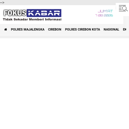
-->
JUM'AT
7 08 2026
POLRES MAJALENGKA
CIREBON
POLRES CIREBON KOTA
NASIONAL
EK