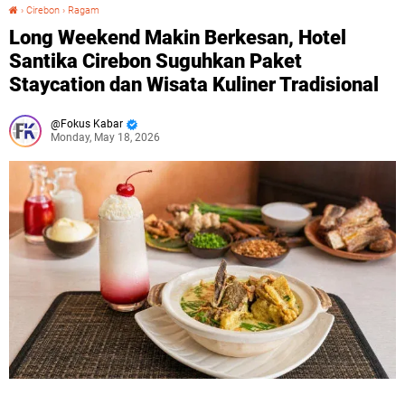
›
Cirebon
›
Ragam
Long Weekend Makin Berkesan, Hotel Santika Cirebon Suguhkan Paket Staycation dan Wisata Kuliner Tradisional
Long Weekend Makin Berkesan, Hotel
Santika Cirebon Suguhkan Paket
Staycation dan Wisata Kuliner Tradisional
Fokus Kabar
Monday, May 18, 2026