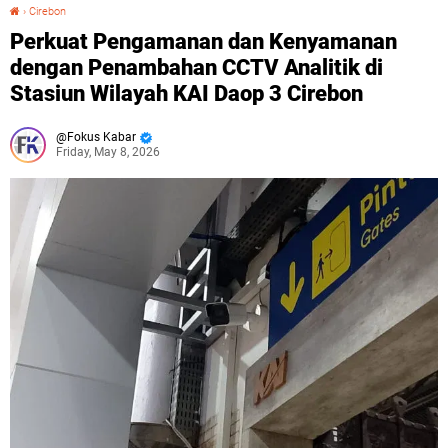
›
Cirebon
Perkuat Pengamanan dan Kenyamanan dengan Penambahan CCTV Analitik di Stasiun Wilayah KAI Daop 3 Cirebon
Perkuat Pengamanan dan Kenyamanan
dengan Penambahan CCTV Analitik di
Stasiun Wilayah KAI Daop 3 Cirebon
Fokus Kabar
Friday, May 8, 2026