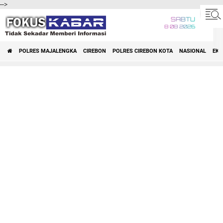
-->
SABTU
8 08 2026
POLRES MAJALENGKA
CIREBON
POLRES CIREBON KOTA
NASIONAL
EK