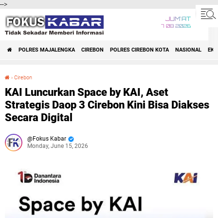
-->
JUM'AT
7 08 2026
POLRES MAJALENGKA
CIREBON
POLRES CIREBON KOTA
NASIONAL
EK
›
Cirebon
KAI Luncurkan Space by KAI, Aset Strategis Daop 3 Cirebon Kini Bisa Diakses Secara Digital
KAI Luncurkan Space by KAI, Aset
Strategis Daop 3 Cirebon Kini Bisa Diakses
Secara Digital
Fokus Kabar
Monday, June 15, 2026