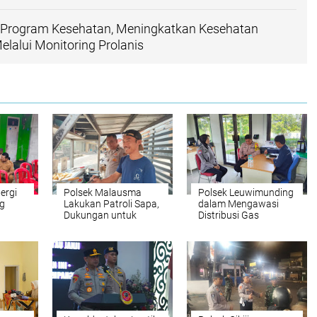
g Program Kesehatan, Meningkatkan Kesehatan
lalui Monitoring Prolanis
ergi
Polsek Malausma
Polsek Leuwimunding
g
Lakukan Patroli Sapa,
dalam Mengawasi
Dukungan untuk
Distribusi Gas
g
Keamanan dan
Bersubsidi Melalui
Kelancaran UMKM di
Komunikasi yang
Wilayah
Kuat dengan Agen
LPG