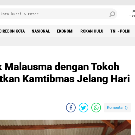
8 0
CIREBON KOTA
NASIONAL
EKONOMI
ROKAN HULU
TNI - POLRI
ek Malausma dengan Tokoh
tkan Kamtibmas Jelang Hari
Komentar (
)