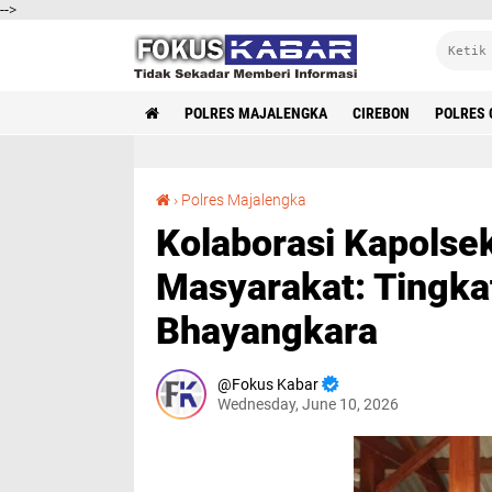
-->
POLRES MAJALENGKA
CIREBON
POLRES 
Kolaborasi Kapolsek Malausma dengan Tokoh Masyarakat: Tingkatkan Kamtibmas Jelang Hari Bhayangkara
›
Polres Majalengka
Kolaborasi Kapols
Masyarakat: Tingka
Bhayangkara
Fokus Kabar
Wednesday, June 10, 2026