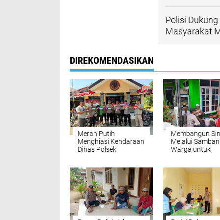
Polisi Dukun
Masyarakat Me
DIREKOMENDASIKAN
Merah Putih
Membangun Sin
Menghiasi Kendaraan
Melalui Samban
Dinas Polsek
Warga untuk
Panyingkiran dalam
Kamtibmas yan
Merayakan
Lebih Baik
Kemerdekaan