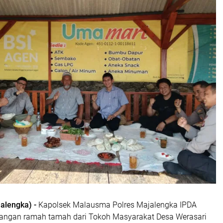
alengka) -
Kapolsek Malausma Polres Majalengka IPDA
dangan ramah tamah dari Tokoh Masyarakat Desa Werasari