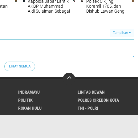
Kapolda Jabar Lantik
Polsek Cikijing,
tan,
AKBP Muhammad
Koramil 1705, dan
Aldi Sulaiman Sebagai
Dishub Lawan Geng
Kapolres Majalengka,
Motor dan Balap Liar
alui
Apa Harapan ke
anis
Depan?
Tampilkan
LIHAT SEMUA
INDRAMAYU
LINTAS DEWAN
POLITIK
POLRES CIREBON KOTA
ROKAN HULU
TNI - POLRI
Sitemap
Terms and Conditions
Privacy Policy
Disclaimer
Pedoman M