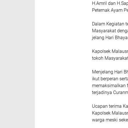
H.Amril dan H.Sa
Peternak Ayam Pet
Dalam Kegiatan 
Masyarakat deng
jelang Hari Bhaya
Kapolsek Malaus
tokoh Masyarakat
Menjelang Hari B
ikut berperan s
memaksimalkan f
terjadinya Cura
Ucapan terima Ka
Kapolsek Malaus
warga meski seke