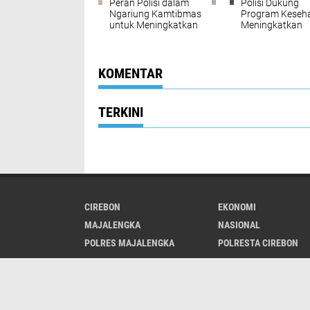
Peran Polisi dalam
Polisi Dukung
Ngariung Kamtibmas
Program Keseha
untuk Meningkatkan
Meningkatkan
Keamanan
Kesehatan
Masyarakat Mel
Monitoring Prol
KOMENTAR
TERKINI
CIREBON
EKONOMI
MAJALENGKA
NASIONAL
POLRES MAJALENGKA
POLRESTA CIREBON
Redaksi