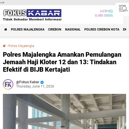
-->
KAMIS
6 08 2026
POLRES MAJALENGKA
CIREBON
NASIONAL
POLRES CIREBON KOTA
EK
›
Polres Majalengka
Polres Majalengka Amankan Pemulangan Jemaah Haji Kloter 12 dan 13: Tindakan Efektif di BIJB Kertajati
Polres Majalengka Amankan Pemulangan
Jemaah Haji Kloter 12 dan 13: Tindakan
Efektif di BIJB Kertajati
Fokus Kabar
Thursday, June 11, 2026