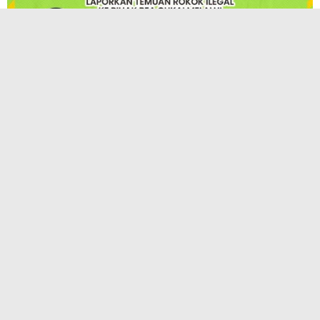
TERPOPULER
KAI Hadirkan InternHub, Solusi Praktis
Pengajuan Magang, PKL, dan Penelitian