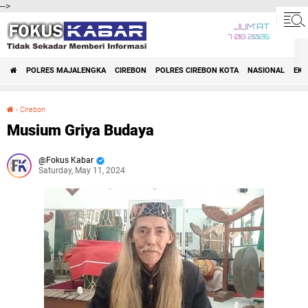
-->
JUM'AT
7 08 2026
POLRES MAJALENGKA
CIREBON
POLRES CIREBON KOTA
NASIONAL
EK
›
Cirebon
Musium Griya Budaya
Musium Griya Budaya
Fokus Kabar
Saturday, May 11, 2024