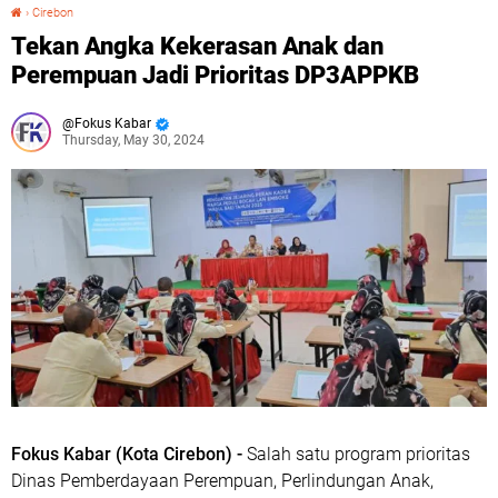
›
Cirebon
Tekan Angka Kekerasan Anak dan Perempuan Jadi Prioritas DP3APPKB
Tekan Angka Kekerasan Anak dan
Perempuan Jadi Prioritas DP3APPKB
Fokus Kabar
Thursday, May 30, 2024
Fokus Kabar (Kota Cirebon) -
Salah satu program prioritas
Dinas Pemberdayaan Perempuan, Perlindungan Anak,