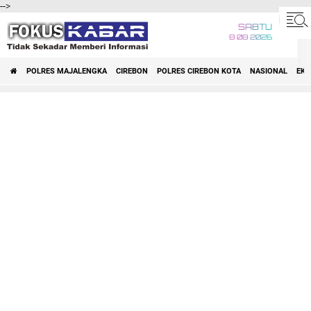
-->
SABTU
8 08 2026
POLRES MAJALENGKA
CIREBON
POLRES CIREBON KOTA
NASIONAL
EK