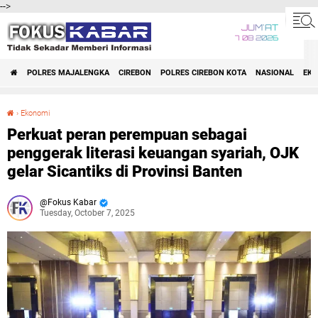
-->
JUM'AT
7 08 2026
POLRES MAJALENGKA
CIREBON
POLRES CIREBON KOTA
NASIONAL
EK
›
Ekonomi
Perkuat peran perempuan sebagai penggerak literasi keuangan syariah, OJK gelar Sicantiks di Provinsi Banten
Perkuat peran perempuan sebagai
penggerak literasi keuangan syariah, OJK
gelar Sicantiks di Provinsi Banten
Fokus Kabar
Tuesday, October 7, 2025