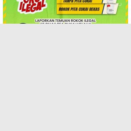
TERPOPULER
KAI Hadirkan InternHub, Solusi Praktis
Pengajuan Magang, PKL, dan Penelitian