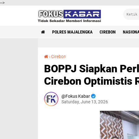
-->
POLRES MAJALENGKA
CIREBON
NASION
BOPPJ Siapkan Perlindungan Pesisir, Pemkot Cirebon Optimistis Rob Bisa Dikendalikan
›
Cirebon
BOPPJ Siapkan Perl
Cirebon Optimistis 
Fokus Kabar
Saturday, June 13, 2026