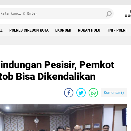
6 0
AL
POLRES CIREBON KOTA
EKONOMI
ROKAN HULU
TNI - POLRI
indungan Pesisir, Pemkot
Rob Bisa Dikendalikan
Komentar (
)