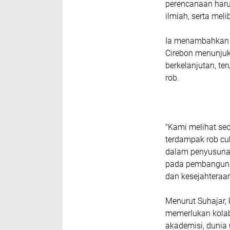
perencanaan harus
ilmiah, serta mel
Ia menambahkan b
Cirebon menunjuk
berkelanjutan, te
rob.
"Kami melihat se
terdampak rob cu
dalam penyusunan
pada pembangunan 
dan kesejahteraan
Menurut Suhajar,
memerlukan kolabo
akademisi, dunia