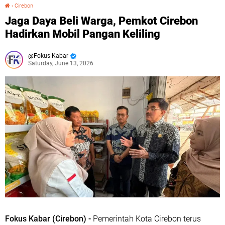
›
Cirebon
Jaga Daya Beli Warga, Pemkot Cirebon Hadirkan Mobil Pangan Keliling
Jaga Daya Beli Warga, Pemkot Cirebon
Hadirkan Mobil Pangan Keliling
Fokus Kabar
Saturday, June 13, 2026
Fokus Kabar (Cirebon) -
Pemerintah Kota Cirebon terus