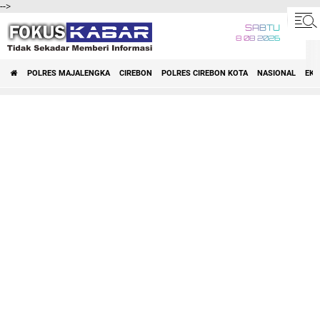
-->
SABTU
8 08 2026
POLRES MAJALENGKA
CIREBON
POLRES CIREBON KOTA
NASIONAL
EK